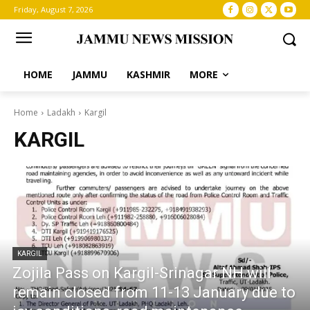
Friday, August 7, 2026
HOME
JAMMU
KASHMIR
MORE
Home
Ladakh
Kargil
KARGIL
KARGIL
Zojila Pass on Kargil-Srinagar NH will
remain closed from 11-13 January due to