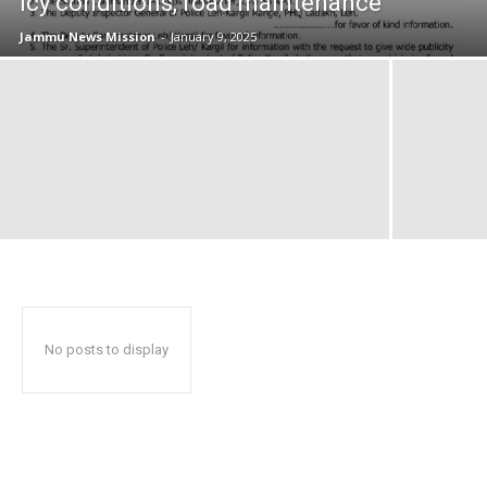
icy conditions, road maintenance
Jammu News Mission
-
January 9, 2025
No posts to display