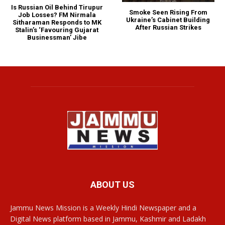
Is Russian Oil Behind Tirupur
Smoke Seen Rising From
Job Losses? FM Nirmala
Ukraine’s Cabinet Building
Sitharaman Responds to MK
After Russian Strikes
Stalin’s ‘Favouring Gujarat
Businessman’ Jibe
ABOUT US
Jammu News Mission is a Weekly Hindi Newspaper and a
Digital News platform based in Jammu, Kashmir and Ladakh