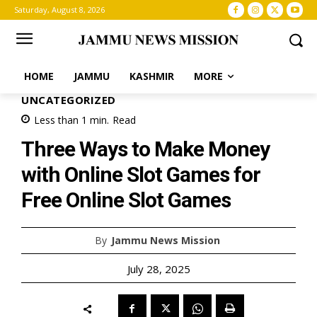
Saturday, August 8, 2026
HOME
JAMMU
KASHMIR
MORE
UNCATEGORIZED
Less than 1
min.
Read
Three Ways to Make Money
with Online Slot Games for
Free Online Slot Games
By
Jammu News Mission
July 28, 2025