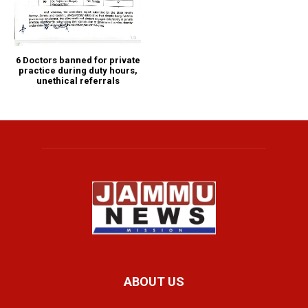
6 Doctors banned for private
practice during duty hours,
unethical referrals
ABOUT US