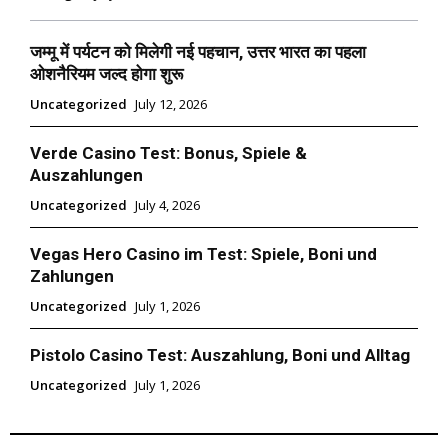
जम्मू में पर्यटन को मिलेगी नई पहचान, उत्तर भारत का पहला
ओशनैरियम जल्द होगा शुरू
Uncategorized
July 12, 2026
Verde Casino Test: Bonus, Spiele &
Auszahlungen
Uncategorized
July 4, 2026
Vegas Hero Casino im Test: Spiele, Boni und
Zahlungen
Uncategorized
July 1, 2026
Pistolo Casino Test: Auszahlung, Boni und Alltag
Uncategorized
July 1, 2026