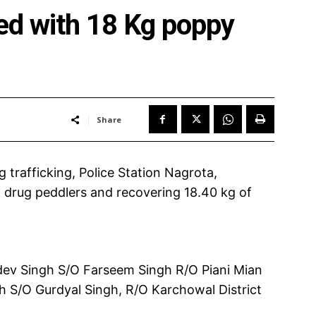
ed with 18 Kg poppy
Share
trafficking, Police Station Nagrota,
 drug peddlers and recovering 18.40 kg of
ev Singh S/O Farseem Singh R/O Piani Mian
S/O Gurdyal Singh, R/O Karchowal District