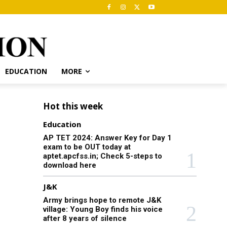
EDUCATION
MORE
Hot this week
Education
AP TET 2024: Answer Key for Day 1
exam to be OUT today at
aptet.apcfss.in; Check 5-steps to
download here
J&K
Army brings hope to remote J&K
village: Young Boy finds his voice
after 8 years of silence