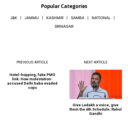
Popular Categories
J&K
JAMMU
KASHMIR
SAMBA
NATIONAL
SRINAGAR
PREVIOUS ARTICLE
NEXT ARTICLE
Hotel-hopping, fake PMO
link: How molestation-
accused Delhi baba evaded
cops
Give Ladakh a voice, give
them the 6th Schedule: Rahul
Gandhi