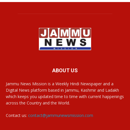
ABOUT US
Jammu News Mission is a Weekly Hindi Newspaper and a
Digital News platform based in Jammu, Kashmir and Ladakh
which keeps you updated time to time with current happenings
across the Country and the World.
Contact us:
contact@jammunewsmission.com