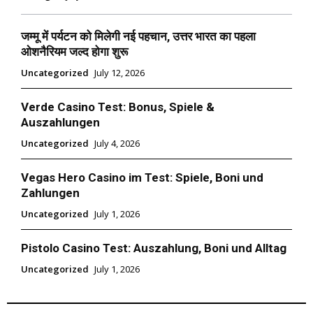
जम्मू में पर्यटन को मिलेगी नई पहचान, उत्तर भारत का पहला
ओशनैरियम जल्द होगा शुरू
Uncategorized
July 12, 2026
Verde Casino Test: Bonus, Spiele &
Auszahlungen
Uncategorized
July 4, 2026
Vegas Hero Casino im Test: Spiele, Boni und
Zahlungen
Uncategorized
July 1, 2026
Pistolo Casino Test: Auszahlung, Boni und Alltag
Uncategorized
July 1, 2026