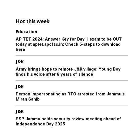
Hot this week
Education
AP TET 2024: Answer Key for Day 1 exam to be OUT
today at aptet.apcfss.in; Check 5-steps to download
here
J&K
Army brings hope to remote J&K village: Young Boy
finds his voice after 8 years of silence
J&K
Person impersonating as RTO arrested from Jammu’s
Miran Sahib
J&K
SSP Jammu holds security review meeting ahead of
Independence Day 2025