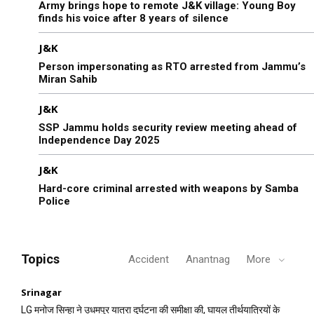
Army brings hope to remote J&K village: Young Boy
finds his voice after 8 years of silence
J&K
Person impersonating as RTO arrested from Jammu’s
Miran Sahib
J&K
SSP Jammu holds security review meeting ahead of
Independence Day 2025
J&K
Hard-core criminal arrested with weapons by Samba
Police
Topics
Accident
Anantnag
More
Srinagar
LG मनोज सिन्हा ने उधमपुर यात्रा दुर्घटना की समीक्षा की, घायल तीर्थयात्रियों के