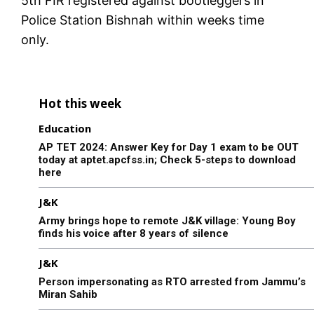
5th FIR registered against bootleggers in
Police Station Bishnah within weeks time
only.
Hot this week
Education
AP TET 2024: Answer Key for Day 1 exam to be OUT
today at aptet.apcfss.in; Check 5-steps to download
here
J&K
Army brings hope to remote J&K village: Young Boy
finds his voice after 8 years of silence
J&K
Person impersonating as RTO arrested from Jammu’s
Miran Sahib