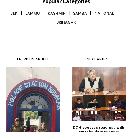
Popular Categories
J&K
JAMMU
KASHMIR
SAMBA
NATIONAL
SRINAGAR
PREVIOUS ARTICLE
NEXT ARTICLE
DC discusses roadmap with
stakeholders to boost