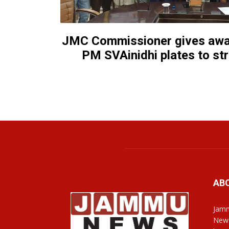
JMC Commissioner gives away
PM SVAinidhi plates to st
AB
Jamm
News