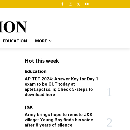
EDUCATION
MORE
Hot this week
Education
AP TET 2024: Answer Key for Day 1
exam to be OUT today at
aptet.apcfss.in; Check 5-steps to
download here
J&K
Army brings hope to remote J&K
village: Young Boy finds his voice
after 8 years of silence