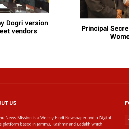
 Dogri version
Principal Secre
reet vendors
Women
OUT US
F
u News Mission is a Weekly Hindi Newspaper and a Digital
 platform based in Jammu, Kashmir and Ladakh which