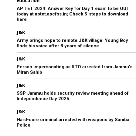
Education
AP TET 2024: Answer Key for Day 1 exam to be OUT
today at aptet.apcfss.in; Check 5-steps to download
here
J&K
Army brings hope to remote J&K village: Young Boy
finds his voice after 8 years of silence
J&K
Person impersonating as RTO arrested from Jammu’s
Miran Sahib
J&K
SSP Jammu holds security review meeting ahead of
Independence Day 2025
J&K
Hard-core criminal arrested with weapons by Samba
Police