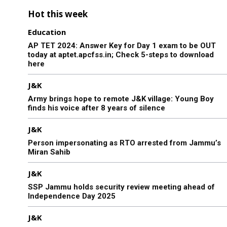
Hot this week
Education
AP TET 2024: Answer Key for Day 1 exam to be OUT
today at aptet.apcfss.in; Check 5-steps to download
here
J&K
Army brings hope to remote J&K village: Young Boy
finds his voice after 8 years of silence
J&K
Person impersonating as RTO arrested from Jammu’s
Miran Sahib
J&K
SSP Jammu holds security review meeting ahead of
Independence Day 2025
J&K