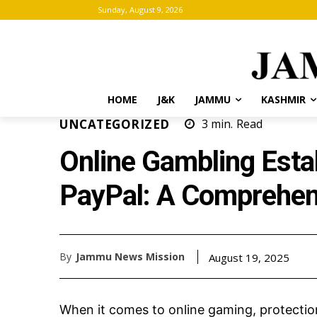
Sunday, August 9, 2026
HOME
J&K
JAMMU
KASHMIR
UNCATEGORIZED
3
min.
Read
Online Gambling Esta
PayPal: A Comprehen
By
Jammu News Mission
August 19, 2025
When it comes to online gaming, protection