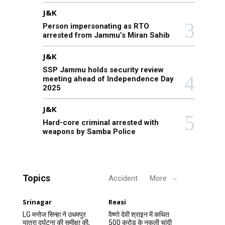
J&K
Person impersonating as RTO
arrested from Jammu’s Miran Sahib
J&K
SSP Jammu holds security review
meeting ahead of Independence Day
2025
J&K
Hard-core criminal arrested with
weapons by Samba Police
Topics
Accident
More
Srinagar
Reasi
LG मनोज सिन्हा ने उधमपुर
वैष्णो देवी श्राइन में कथित
यात्रा दुर्घटना की समीक्षा की,
500 करोड़ के नकली चांदी