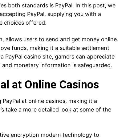
s both standards is PayPal. In this post, we
 accepting PayPal, supplying you with a
e choices offered.
rm, allows users to send and get money online.
ove funds, making it a suitable settlement
 a PayPal casino site, gamers can appreciate
l and monetary information is safeguarded.
al at Online Casinos
 PayPal at online casinos, making it a
s take a more detailed look at some of the
tive encryption modern technology to