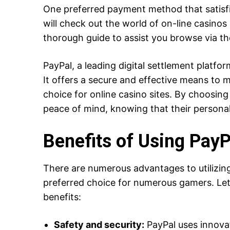
One preferred payment method that satisfie
will check out the world of on-line casinos
thorough guide to assist you browse via th
PayPal, a leading digital settlement platfo
It offers a secure and effective means to m
choice for online casino sites. By choosing
peace of mind, knowing that their persona
Benefits of Using PayP
There are numerous advantages to utilizing
preferred choice for numerous gamers. Let’
benefits:
Safety and security:
PayPal uses innova