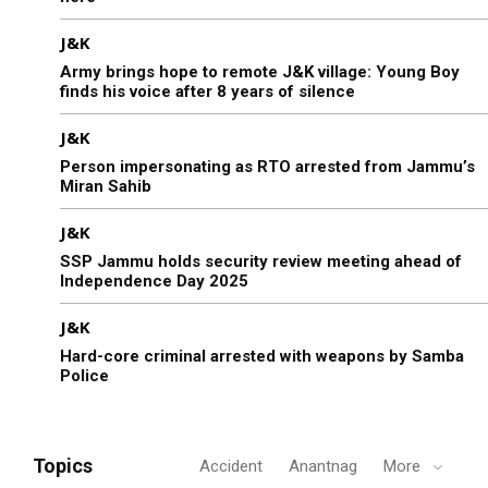
J&K
Army brings hope to remote J&K village: Young Boy
finds his voice after 8 years of silence
J&K
Person impersonating as RTO arrested from Jammu’s
Miran Sahib
J&K
SSP Jammu holds security review meeting ahead of
Independence Day 2025
J&K
Hard-core criminal arrested with weapons by Samba
Police
Topics
Accident
Anantnag
More