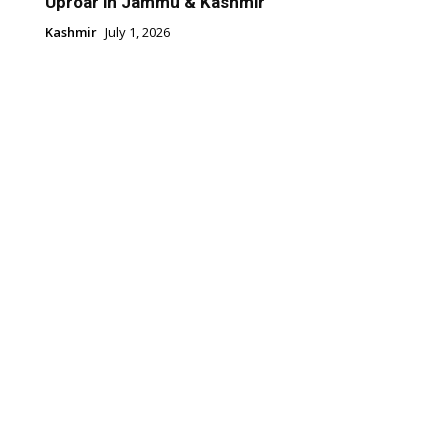
Uproar in Jammu & Kashmir
Kashmir
July 1, 2026