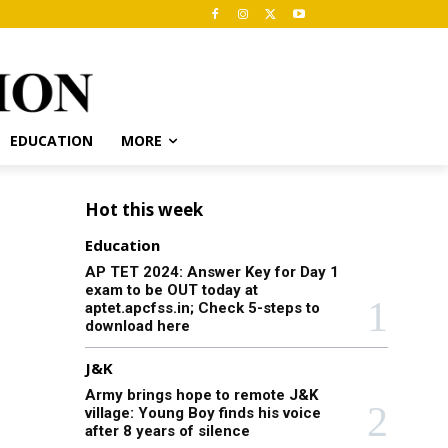
EDUCATION
MORE
Hot this week
Education
AP TET 2024: Answer Key for Day 1
exam to be OUT today at
aptet.apcfss.in; Check 5-steps to
download here
J&K
Army brings hope to remote J&K
village: Young Boy finds his voice
after 8 years of silence