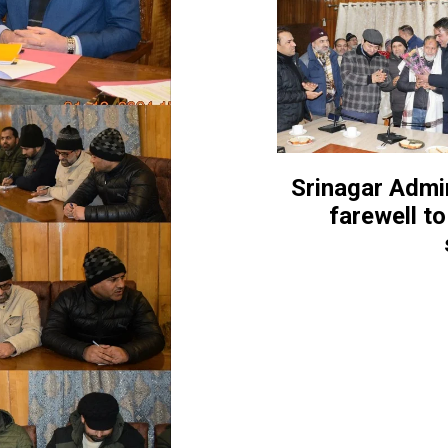
Srinagar Admi
farewell t