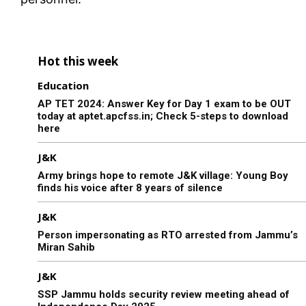
Hot this week
Education
AP TET 2024: Answer Key for Day 1 exam to be OUT
today at aptet.apcfss.in; Check 5-steps to download
here
J&K
Army brings hope to remote J&K village: Young Boy
finds his voice after 8 years of silence
J&K
Person impersonating as RTO arrested from Jammu’s
Miran Sahib
J&K
SSP Jammu holds security review meeting ahead of