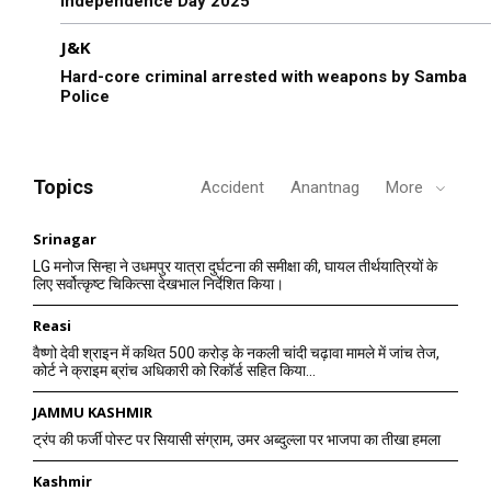
Independence Day 2025
J&K
Hard-core criminal arrested with weapons by Samba
Police
Topics
Accident
Anantnag
More
Srinagar
LG मनोज सिन्हा ने उधमपुर यात्रा दुर्घटना की समीक्षा की, घायल तीर्थयात्रियों के
लिए सर्वोत्कृष्ट चिकित्सा देखभाल निर्देशित किया।
Reasi
वैष्णो देवी श्राइन में कथित 500 करोड़ के नकली चांदी चढ़ावा मामले में जांच तेज,
कोर्ट ने क्राइम ब्रांच अधिकारी को रिकॉर्ड सहित किया...
JAMMU KASHMIR
ट्रंप की फर्जी पोस्ट पर सियासी संग्राम, उमर अब्दुल्ला पर भाजपा का तीखा हमला
Kashmir