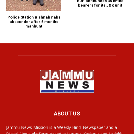
BJP announces 35 office
bearers for its J&K unit
Police Station Bishnah nabs
absconder after 6 months
manhunt
ABOUT US
Jammu News Mission is a Weekly Hindi Newspaper and a
Digital News platform based in Jammu, Kashmir and Ladakh