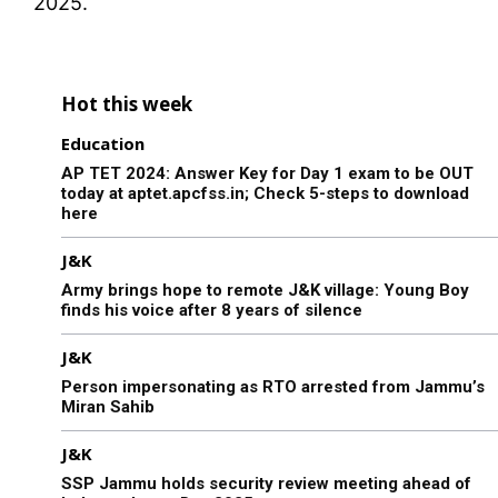
2025.
Hot this week
Education
AP TET 2024: Answer Key for Day 1 exam to be OUT
today at aptet.apcfss.in; Check 5-steps to download
here
J&K
Army brings hope to remote J&K village: Young Boy
finds his voice after 8 years of silence
J&K
Person impersonating as RTO arrested from Jammu’s
Miran Sahib
J&K
SSP Jammu holds security review meeting ahead of