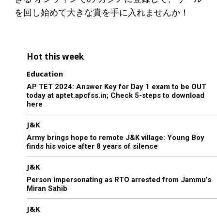
を回し始めて大きな賞を手に入れませんか！
Hot this week
Education
AP TET 2024: Answer Key for Day 1 exam to be OUT
today at aptet.apcfss.in; Check 5-steps to download
here
J&K
Army brings hope to remote J&K village: Young Boy
finds his voice after 8 years of silence
J&K
Person impersonating as RTO arrested from Jammu’s
Miran Sahib
J&K