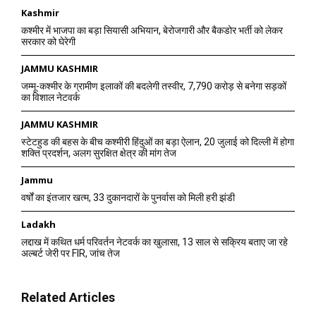
Kashmir
कश्मीर में भाजपा का बड़ा सियासी अभियान, बेरोजगारी और बैकडोर भर्ती को लेकर
सरकार को घेरेगी
JAMMU KASHMIR
जम्मू-कश्मीर के ग्रामीण इलाकों की बदलेगी तस्वीर, 7,790 करोड़ से बनेगा सड़कों
का विशाल नेटवर्क
JAMMU KASHMIR
स्टेटहुड की बहस के बीच कश्मीरी हिंदुओं का बड़ा ऐलान, 20 जुलाई को दिल्ली में होगा
शक्ति प्रदर्शन, अलग सुरक्षित क्षेत्र की मांग तेज
Jammu
वर्षों का इंतजार खत्म, 33 दुकानदारों के पुनर्वास को मिली हरी झंडी
Ladakh
लद्दाख में कथित धर्म परिवर्तन नेटवर्क का खुलासा, 13 साल से सक्रिय बताए जा रहे
अल्बर्ट जेरी पर FIR, जांच तेज
Related Articles