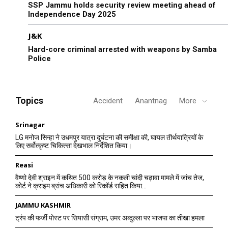
SSP Jammu holds security review meeting ahead of
Independence Day 2025
J&K
Hard-core criminal arrested with weapons by Samba
Police
Topics
Accident
Anantnag
More
Srinagar
LG मनोज सिन्हा ने उधमपुर यात्रा दुर्घटना की समीक्षा की, घायल तीर्थयात्रियों के
लिए सर्वोत्कृष्ट चिकित्सा देखभाल निर्देशित किया।
Reasi
वैष्णो देवी श्राइन में कथित 500 करोड़ के नकली चांदी चढ़ावा मामले में जांच तेज,
कोर्ट ने क्राइम ब्रांच अधिकारी को रिकॉर्ड सहित किया...
JAMMU KASHMIR
ट्रंप की फर्जी पोस्ट पर सियासी संग्राम, उमर अब्दुल्ला पर भाजपा का तीखा हमला