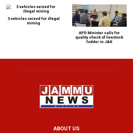
3 vehicles seized for illegal
mining
APD Minister calls for
quality check of livestock
fodder in J&K
ABOUT US