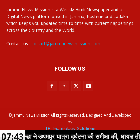
Jammu News Mission is a Weekly Hindi Newspaper and a
Digital News platform based in Jammu, Kashmir and Ladakh
which keeps you updated time to time with current happenings
across the Country and the World.
Contact us:
contact@jammunewsmission.com
FOLLOW US
© Jammu News Mission All Rights Reserved. Designed And Developed
by
TR Technology Solutions
07:43
 सिन्हा ने उधमपुर यात्रा दुर्घटना की समीक्षा की, घायल तीर्थयात्