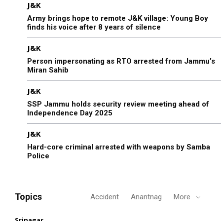
J&K
Army brings hope to remote J&K village: Young Boy
finds his voice after 8 years of silence
J&K
Person impersonating as RTO arrested from Jammu’s
Miran Sahib
J&K
SSP Jammu holds security review meeting ahead of
Independence Day 2025
J&K
Hard-core criminal arrested with weapons by Samba
Police
Topics
Accident
Anantnag
More
Srinagar