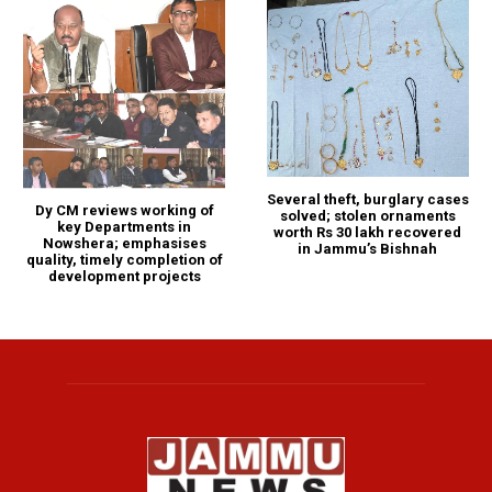
Several theft, burglary cases
Dy CM reviews working of
solved; stolen ornaments
key Departments in
worth Rs 30 lakh recovered
Nowshera; emphasises
in Jammu’s Bishnah
quality, timely completion of
development projects