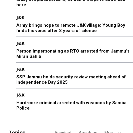
here
J&K
Army brings hope to remote J&K village: Young Boy
finds his voice after 8 years of silence
J&K
Person impersonating as RTO arrested from Jammu’s
Miran Sahib
J&K
SSP Jammu holds security review meeting ahead of
Independence Day 2025
J&K
Hard-core criminal arrested with weapons by Samba
Police
Topics
Accident
Anantnag
More