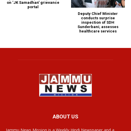
on ‘JK Samadhan’ grievance
portal
Deputy Chief Minister
conducts surprise
inspection of SDH
Sunderbani; assesses
healthcare services
ABOUT US
Jammu News Mission is a Weekly Hindi Newspaper and a